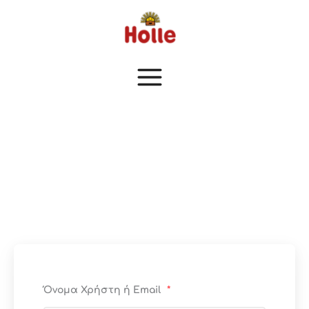
Μετάβαση
στο
περιεχόμενο
Όνομα Χρήστη ή Email
*