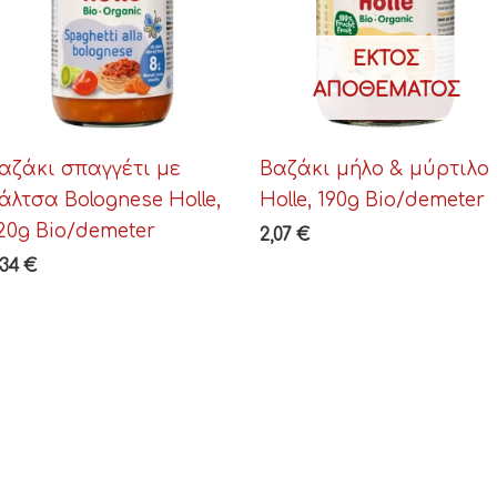
ΕΚΤΌΣ
ΑΠΟΘΈΜΑΤΟΣ
αζάκι σπαγγέτι με
Βαζάκι μήλο & μύρτιλο
άλτσα Bolognese Holle,
Holle, 190g Bio/demeter
20g Bio/demeter
2,07
€
,34
€