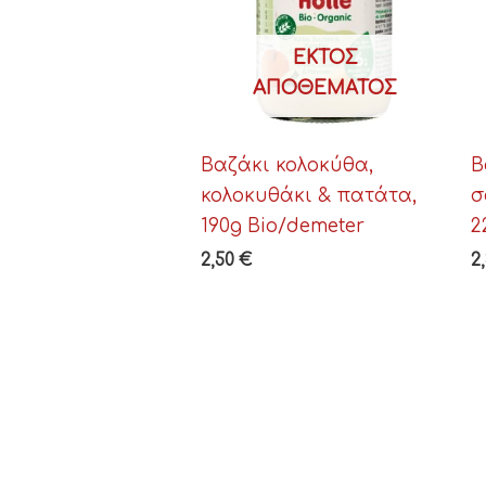
ΕΚΤΌΣ
ΑΠΟΘΈΜΑΤΟΣ
Βαζάκι κολοκύθα,
Β
κολοκυθάκι & πατάτα,
σ
190g Bio/demeter
2
2,50
€
2