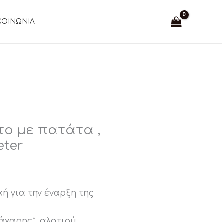
ΚΟΙΝΩΝΙΑ
το με πατάτα ,
eter
κή για την έναρξη της
άχαρης*, αλατιού,