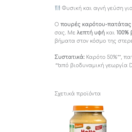
Φυσική και αγνή γεύση γι
Ο
πουρές καρότου-πατάτας
σας. Με
λεπτή υφή
και
100% 
βήματα στον κόσμο της στερ
Συστατικά:
Καρότο 50%**, πατ
**
από βιοδυναμική γεωργία 
Σχετικά προϊόντα