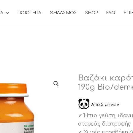
ΤΑ
ΠΟΙOΤΗΤΑ
ΘΗΛΑΣΜΟΣ
SHOP
FAQ
ΕΠΙ
Βαζάκι καρό
190g Bio/dem
✔ Ήπια γεύση, ιδανι
στερεάς διατροφής
✔ Χωρίς προσθήκη ζ