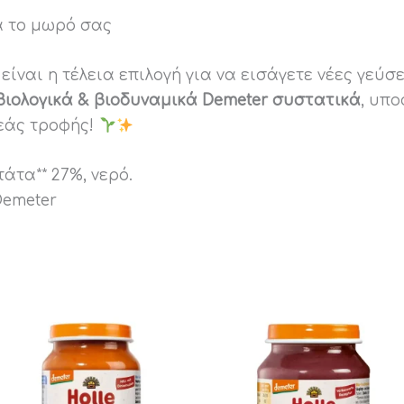
α το μωρό σας
είναι η τέλεια επιλογή για να εισάγετε νέες γεύ
βιολογικά & βιοδυναμικά Demeter συστατικά
, υπ
εάς τροφής!
άτα** 27%, νερό.
Demeter