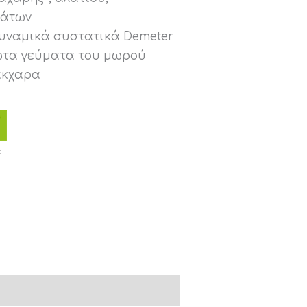
μάτων
υναμικά συστατικά Demeter
ρώτα γεύματα του μωρού
άκχαρα