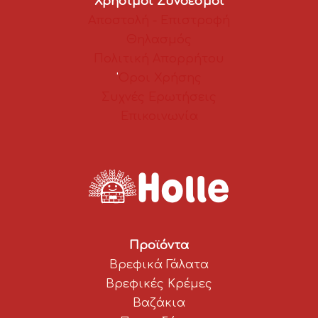
Χρήσιμοι Σύνδεσμοι
Αποστολή - Επιστροφή
Θηλασμός
Πολιτική Απορρήτου
'
Οροι Χρήσης
Συχνές Ερωτήσεις
Επικοινωνία
Προϊόντα
Βρεφικά Γάλατα
Βρεφικές Κρέμες
Βαζάκια