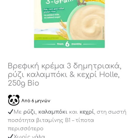
250g
Bio
ποσότητα
Βρεφική κρέμα 3 δημητριακά,
ρύζι καλαμπόκι & κεχρί Holle,
250g Bio
Με
ρύζι
,
καλαμπόκι
και
κεχρί
, στη σωστή
ποσότητα βιταμίνης Β1 – τίποτα
περισσότερο
Χωρίς γάλα