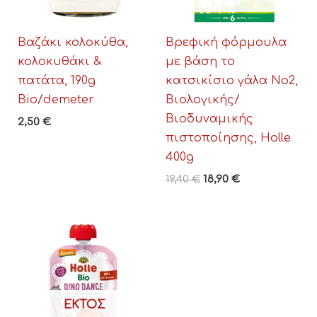
Βαζάκι κολοκύθα,
Βρεφική φόρμουλα
κολοκυθάκι &
με βάση το
πατάτα, 190g
κατσικίσιο γάλα Νο2,
Bio/demeter
Βιολογικής/
Βιοδυναμικής
2,50
€
πιστοποίησης, Holle
400g
19,40
€
18,90
€
ΕΚΤΌΣ