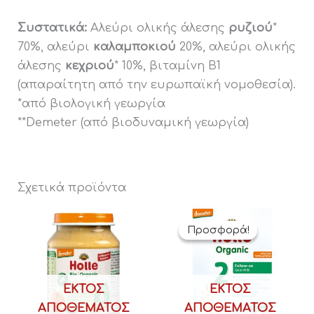
Συστατικά:
Αλεύρι ολικής άλεσης
ρυζιού
*
70%, αλεύρι
καλαμποκιού
20%, αλεύρι ολικής
άλεσης
κεχριού
* 10%, βιταμίνη Β1
(απαραίτητη από την ευρωπαϊκή νομοθεσία).
*από βιολογική γεωργία
**Demeter (από βιοδυναμική γεωργία)
Σχετικά προϊόντα
Original
Η
price
τρέχουσα
Προσφορά!
Προσφορά!
was:
τιμή
19,40 €.
είναι:
18,90 €.
ΕΚΤΌΣ
ΕΚΤΌΣ
ΑΠΟΘΈΜΑΤΟΣ
ΑΠΟΘΈΜΑΤΟΣ